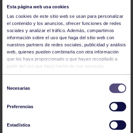
Esta página web usa cookies
Las cookies de este sitio web se usan para personalizar
el contenido y los anuncios, ofrecer funciones de redes
sociales y analizar el tráfico. Además, compartimos
información sobre el uso que haga del sitio web con
nuestros partners de redes sociales, publicidad y análisis
Natación
27 Jul 2026
web, quienes pueden combinarla con otra información
CAMPEONATO DE ESPAÑA DE
que les haya proporcionado o que hayan recopilado a
NATACIÓN ADAPTADA
partir del uso que haya hecho de sus servicios.
Selección
Necesarias
de
consentimiento
Preferencias
Estadística
Natación
27 Jul 2026