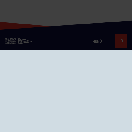
MENÚ
Visita nuestras redes
SEDES
CIERRE WEB CURSILLOS
Cómo llegar
EL GRUPO