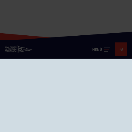
MENÚ
Visita nuestras redes
SEDES
CIERRE WEB CURSILLOS
Cómo llegar