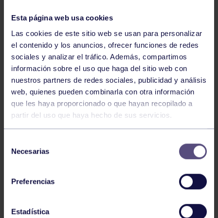
Esta página web usa cookies
Las cookies de este sitio web se usan para personalizar
el contenido y los anuncios, ofrecer funciones de redes
sociales y analizar el tráfico. Además, compartimos
información sobre el uso que haga del sitio web con
nuestros partners de redes sociales, publicidad y análisis
Tiro con arco
03 Ago 2026
web, quienes pueden combinarla con otra información
EL RGCC VUELVE A DESTACAR EN
que les haya proporcionado o que hayan recopilado a
TIRO CON ARCO
partir del uso que haya hecho de sus servicios.
Selección
Necesarias
de
consentimiento
Preferencias
Estadística
Tiro con arco
03 Ago 2026