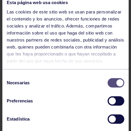
Esta página web usa cookies
Las cookies de este sitio web se usan para personalizar
el contenido y los anuncios, ofrecer funciones de redes
sociales y analizar el tráfico. Además, compartimos
información sobre el uso que haga del sitio web con
nuestros partners de redes sociales, publicidad y análisis
Halterofilia
23 Jun 2026
web, quienes pueden combinarla con otra información
CAMPEONATO DE ESPAÑA ABSOLUTO
que les haya proporcionado o que hayan recopilado a
partir del uso que haya hecho de sus servicios.
Selección
Necesarias
de
consentimiento
Preferencias
Halterofilia
26 May 2026
Estadística
TRIPLE ORO EN EL CTO DE ASTURIAS