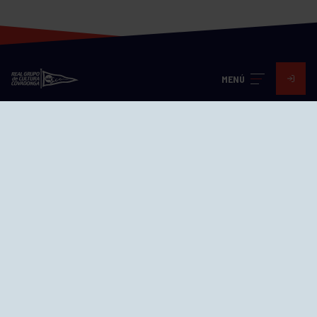
MENÚ
Visita nuestras redes
SEDES
CIERRE WEB CURSILLOS
Cómo llegar
EL GRUPO
Avd. Jesús Revuelta, 2 33204