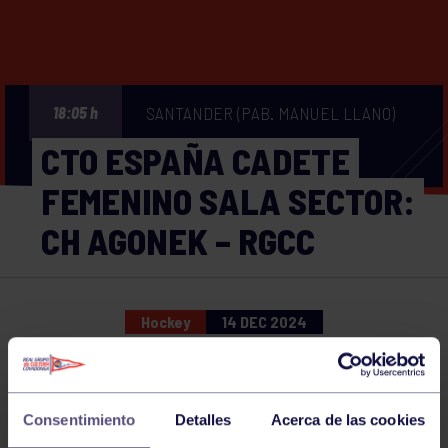
SANTANDER (PAB. MANUEL LLANO)
18:05 h
CTO ESPAÑA CADETE
FEMENINO SALA SECTOR:
CH AGONEK – RGCC
Hockey
14 DEC 2024
Comparte
Consentimiento
Detalles
Acerca de las cookies