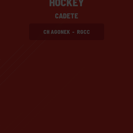
HOCKEY
CADETE
CH AGONEK
-
RGCC