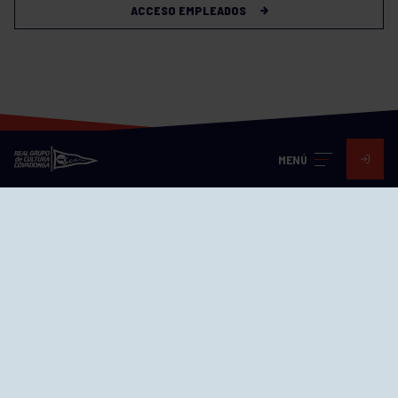
ACCESO EMPLEADOS
MENÚ
Visita nuestras redes
SEDES
CIERRE WEB CURSILLOS
Cómo llegar