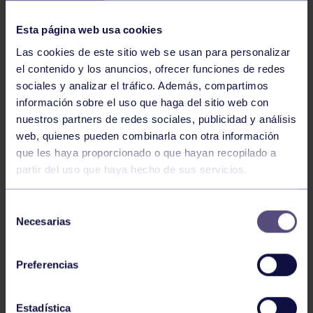
NOTICIAS RELACIONADAS
Esta página web usa cookies
Las cookies de este sitio web se usan para personalizar
el contenido y los anuncios, ofrecer funciones de redes
sociales y analizar el tráfico. Además, compartimos
información sobre el uso que haga del sitio web con
nuestros partners de redes sociales, publicidad y análisis
web, quienes pueden combinarla con otra información
Hockey
28 Jul 2026
que les haya proporcionado o que hayan recopilado a
partir del uso que haya hecho de sus servicios.
ÓSCAR PALOMERO, RUMBO AL
MUNDIAL
Selección
Necesarias
de
consentimiento
Preferencias
Estadística