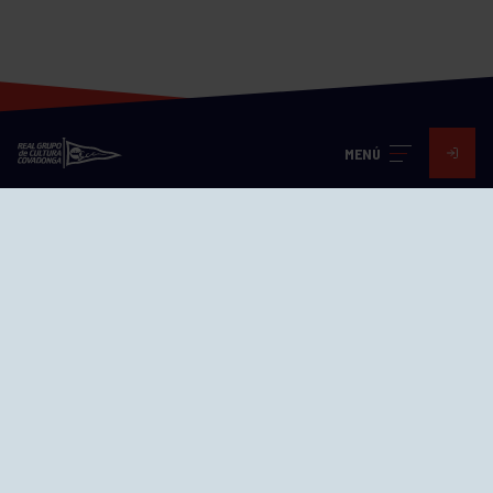
MENÚ
Visita nuestras redes
SEDES
CIERRE WEB CURSILLOS
Cómo llegar
EL GRUPO