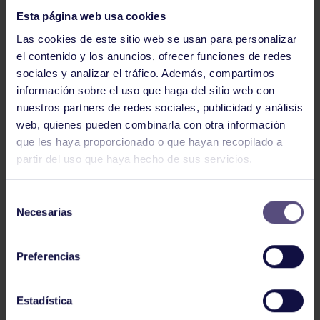
Esta página web usa cookies
Las cookies de este sitio web se usan para personalizar
el contenido y los anuncios, ofrecer funciones de redes
sociales y analizar el tráfico. Además, compartimos
información sobre el uso que haga del sitio web con
nuestros partners de redes sociales, publicidad y análisis
Natación
27 Jul 2026
web, quienes pueden combinarla con otra información
CAMPEONATO DE ESPAÑA DE
que les haya proporcionado o que hayan recopilado a
NATACIÓN ADAPTADA
partir del uso que haya hecho de sus servicios.
Selección
Necesarias
de
consentimiento
Preferencias
Estadística
Natación
27 Jul 2026