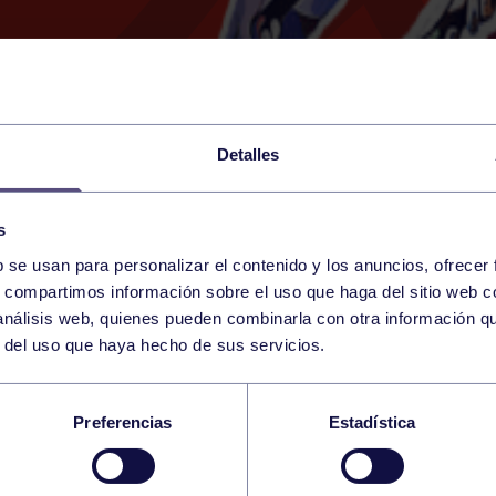
Detalles
s
b se usan para personalizar el contenido y los anuncios, ofrecer
8
s, compartimos información sobre el uso que haga del sitio web 
SATURDAY
SANTANDER (CP MANUEL LL
20:30 h
 análisis web, quienes pueden combinarla con otra información q
FEBRUARY
r del uso que haya hecho de sus servicios.
A JUVENIL SALA F
Preferencias
Estadística
 PECHINA