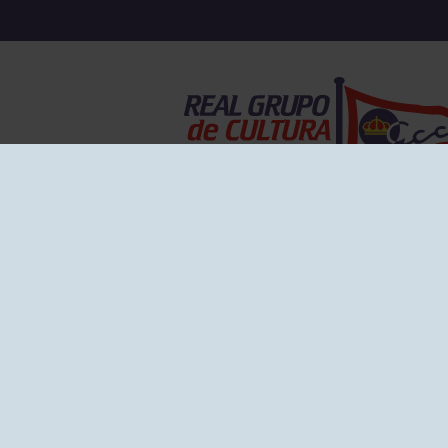
EL GRUPO
Historia
Disti
Ventajas
Empl
Junta directiva
Publi
Canal de Denuncias
Comp
Transparencia
FAQ C