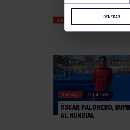
DENEGAR
Hockey
08 FEB 2025
Hockey
28 Jul 2026
ÓSCAR PALOMERO, RUM
AL MUNDIAL