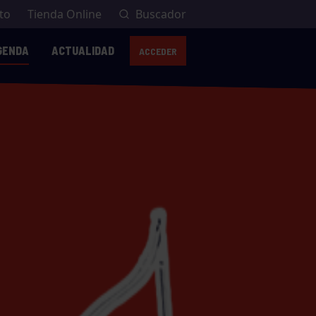
to
Tienda Online
Buscador
GENDA
ACTUALIDAD
ACCEDER