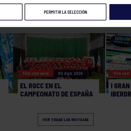
PERMITIR LA SELECCIÓN
NOTICIAS RELACIONADAS
Tiro con arco
03 Ago 2026
Tiro con
EL RGCC EN EL
I GRAN
CAMPEONATO DE ESPAÑA
IBERD
VER TODAS LAS NOTICIAS