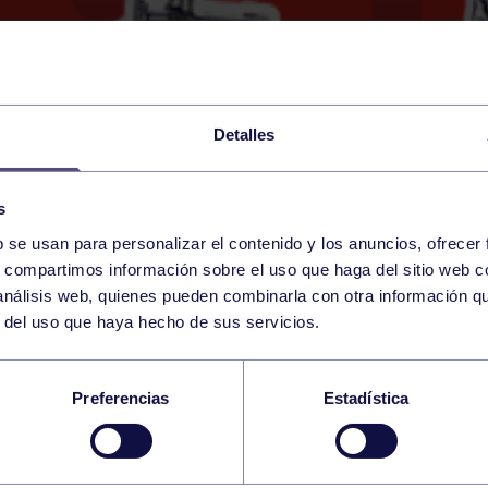
Detalles
s
b se usan para personalizar el contenido y los anuncios, ofrecer
2
s, compartimos información sobre el uso que haga del sitio web 
THURSDAY
VALLADOLID (FERIA DE MUE
09:00 h
 análisis web, quienes pueden combinarla con otra información q
FEBRUARY
r del uso que haya hecho de sus servicios.
ÑA SALA
Preferencias
Estadística