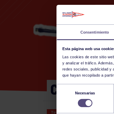
Consentimiento
Esta página web usa cookie
Las cookies de este sitio we
1
y analizar el tráfico. Ademá
redes sociales, publicidad y
que hayan recopilado a parti
CTO ESPA
Selección
Necesarias
de
consentimiento
Tiro con arco
12 FEB 2026