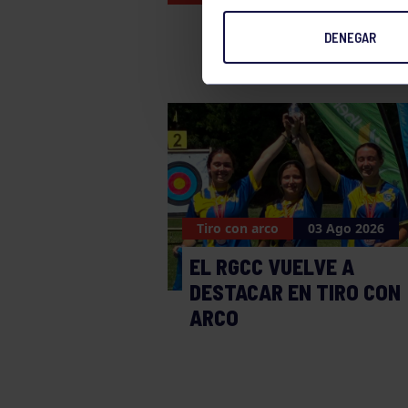
DENEGAR
Tiro con arco
03 Ago 2026
EL RGCC VUELVE A
DESTACAR EN TIRO CON
ARCO