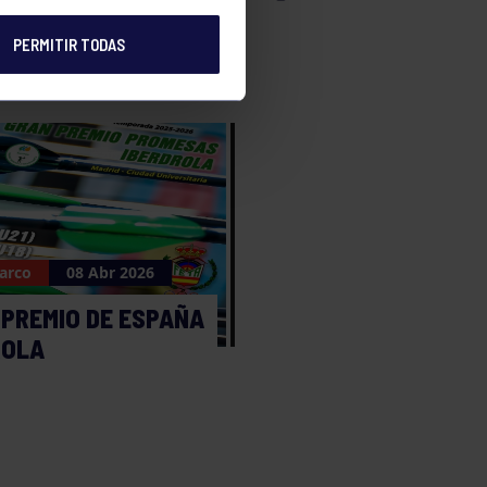
PERMITIR TODAS
 arco
08 Abr 2026
 PREMIO DE ESPAÑA
ROLA