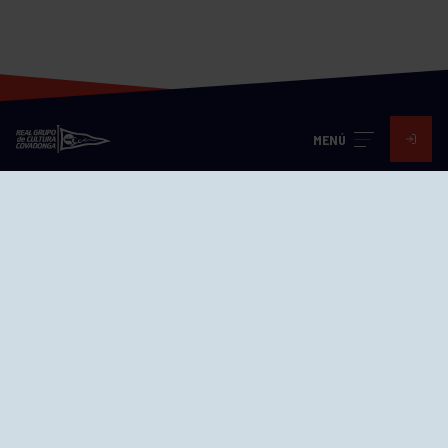
MENÚ
Visita nuestras redes
SEDES
CIERRE WEB CURSILLOS
Cómo llegar
EL GRUPO