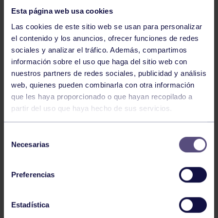
Esta página web usa cookies
Las cookies de este sitio web se usan para personalizar
el contenido y los anuncios, ofrecer funciones de redes
sociales y analizar el tráfico. Además, compartimos
información sobre el uso que haga del sitio web con
nuestros partners de redes sociales, publicidad y análisis
Balonmano
25 May 2026
web, quienes pueden combinarla con otra información
LEO CARDELI, CONVOCADO CON
que les haya proporcionado o que hayan recopilado a
ESPAÑA
partir del uso que haya hecho de sus servicios.
Selección
Necesarias
de
consentimiento
Preferencias
Estadística
Balonmano
20 Abr 2026