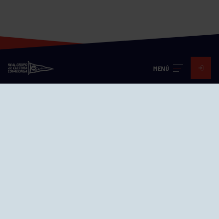
MENÚ
Visita nuestras redes
SEDES
CIERRE WEB CURSILLOS
Cómo llegar
EL GRUPO