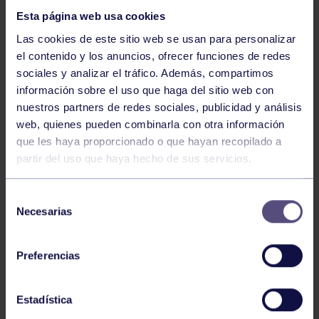
Esta página web usa cookies
Las cookies de este sitio web se usan para personalizar
el contenido y los anuncios, ofrecer funciones de redes
sociales y analizar el tráfico. Además, compartimos
información sobre el uso que haga del sitio web con
nuestros partners de redes sociales, publicidad y análisis
Balonmano
25 May 2026
web, quienes pueden combinarla con otra información
LEO CARDELI, CONVOCADO CON
que les haya proporcionado o que hayan recopilado a
ESPAÑA
partir del uso que haya hecho de sus servicios.
Selección
Necesarias
de
consentimiento
Preferencias
Estadística
Balonmano
20 Abr 2026