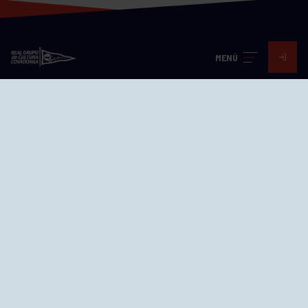
MENÚ
Visita nuestras redes
SEDES
CIERRE WEB CURSILLOS
Cómo llegar
EL GRUPO
Avd. Jesús Revuelta, 2 33204
Gijón - Asturias