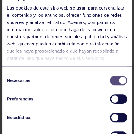
Las cookies de este sitio web se usan para personalizar
el contenido y los anuncios, ofrecer funciones de redes
sociales y analizar el tráfico. Además, compartimos
información sobre el uso que haga del sitio web con
nuestros partners de redes sociales, publicidad y análisis
Voleibol
27 Abr 2026
web, quienes pueden combinarla con otra información
que les haya proporcionado o que hayan recopilado a
CAMPEONAS DE ASTURIAS
partir del uso que haya hecho de sus servicios.
Selección
Necesarias
de
consentimiento
Preferencias
Voleibol
21 Abr 2026
Estadística
PLAY OFF