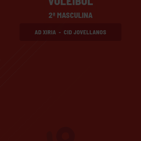
VOLEIBOL
2ª MASCULINA
AD XIRIA
-
CID JOVELLANOS