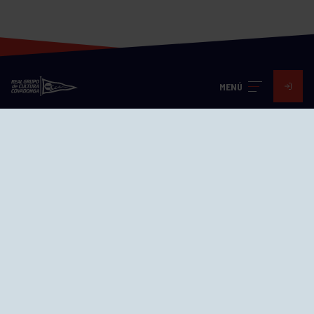
MENÚ
Visita nuestras redes
SEDES
CIERRE WEB CURSILLOS
Cómo llegar
EL GRUPO