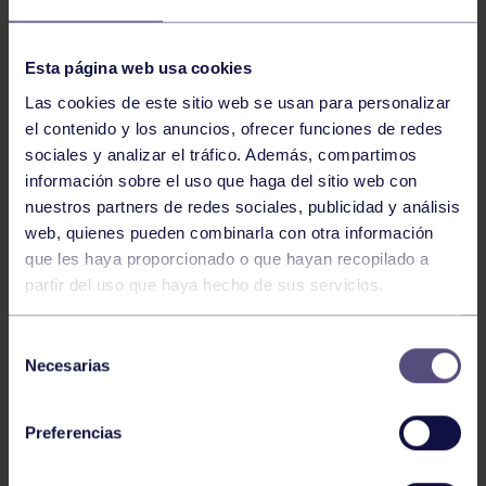
NOTICIAS RELACIONADAS
Esta página web usa cookies
Las cookies de este sitio web se usan para personalizar
el contenido y los anuncios, ofrecer funciones de redes
sociales y analizar el tráfico. Además, compartimos
información sobre el uso que haga del sitio web con
nuestros partners de redes sociales, publicidad y análisis
web, quienes pueden combinarla con otra información
que les haya proporcionado o que hayan recopilado a
partir del uso que haya hecho de sus servicios.
Hockey
28 Jul 2026
ÓSCAR PALOMERO, RUMBO AL
Selección
MUNDIAL
Necesarias
de
consentimiento
Preferencias