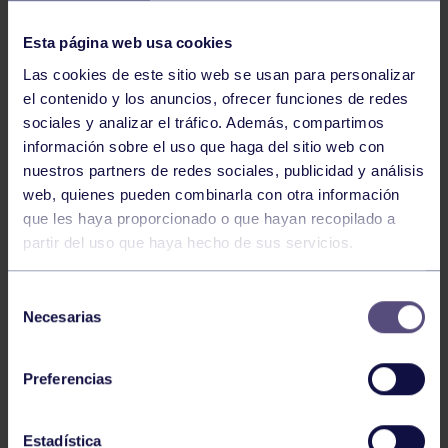
NOTICIAS RELACIONADAS
Esta página web usa cookies
Las cookies de este sitio web se usan para personalizar
el contenido y los anuncios, ofrecer funciones de redes
sociales y analizar el tráfico. Además, compartimos
información sobre el uso que haga del sitio web con
nuestros partners de redes sociales, publicidad y análisis
web, quienes pueden combinarla con otra información
Hockey
28 Jul 2026
que les haya proporcionado o que hayan recopilado a
partir del uso que haya hecho de sus servicios.
ÓSCAR PALOMERO, RUMBO AL
MUNDIAL
Selección
Necesarias
de
consentimiento
Preferencias
Estadística