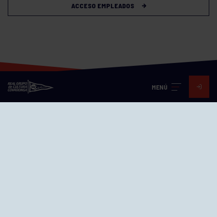
ACCESO EMPLEADOS
MENÚ
Visita nuestras redes
SEDES
CIERRE WEB CURSILLOS
Cómo llegar