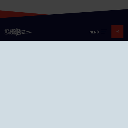
MENÚ
Visita nuestras redes
SEDES
CIERRE WEB CURSILLOS
Cómo llegar
EL GRUPO
Avd. Jesús Revuelta, 2 33204