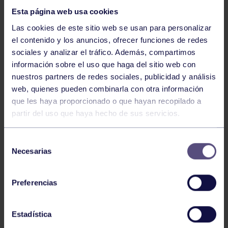
Esta página web usa cookies
Las cookies de este sitio web se usan para personalizar
el contenido y los anuncios, ofrecer funciones de redes
sociales y analizar el tráfico. Además, compartimos
información sobre el uso que haga del sitio web con
nuestros partners de redes sociales, publicidad y análisis
Balonmano
25 May 2026
web, quienes pueden combinarla con otra información
LEO CARDELI, CONVOCADO CON
que les haya proporcionado o que hayan recopilado a
ESPAÑA
partir del uso que haya hecho de sus servicios.
Selección
Necesarias
de
consentimiento
Preferencias
Estadística
Balonmano
20 Abr 2026