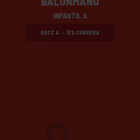
BALONMANO
INFANTIL A
RGCC A
-
ÍES CORVERA