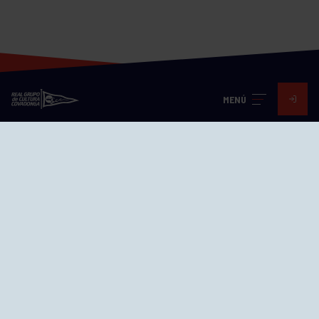
MENÚ
Visita nuestras redes
SEDES
CIERRE WEB CURSILLOS
Cómo llegar
EL GRUPO