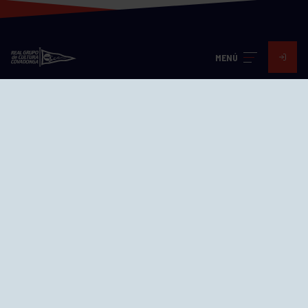
MENÚ
Visita nuestras redes
SEDES
CIERRE WEB CURSILLOS
Cómo llegar
EL GRUPO
Avd. Jesús Revuelta, 2 33204
Gijón - Asturias