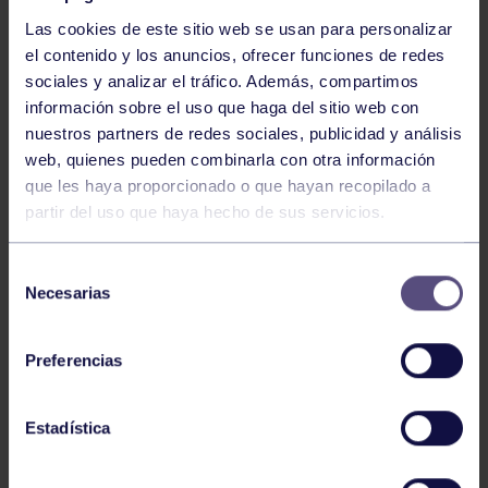
Las cookies de este sitio web se usan para personalizar
el contenido y los anuncios, ofrecer funciones de redes
sociales y analizar el tráfico. Además, compartimos
información sobre el uso que haga del sitio web con
nuestros partners de redes sociales, publicidad y análisis
Voleibol
27 Abr 2026
web, quienes pueden combinarla con otra información
que les haya proporcionado o que hayan recopilado a
CAMPEONAS DE ASTURIAS
partir del uso que haya hecho de sus servicios.
Selección
Necesarias
de
consentimiento
Preferencias
Voleibol
21 Abr 2026
Estadística
PLAY OFF