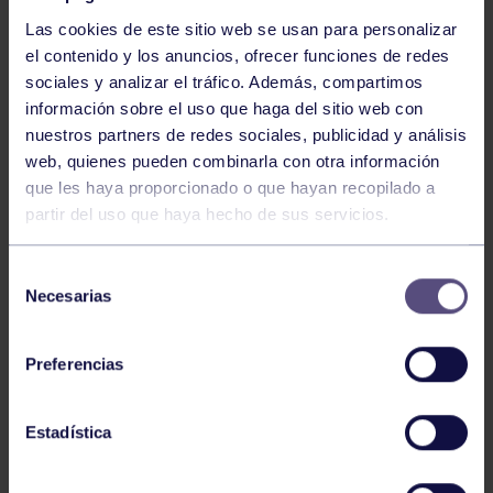
Las cookies de este sitio web se usan para personalizar
el contenido y los anuncios, ofrecer funciones de redes
sociales y analizar el tráfico. Además, compartimos
información sobre el uso que haga del sitio web con
nuestros partners de redes sociales, publicidad y análisis
Baloncesto
13 Abr 2026
web, quienes pueden combinarla con otra información
que les haya proporcionado o que hayan recopilado a
ÚLTIMOS RESULTADOS DE LA SECCIÓN
partir del uso que haya hecho de sus servicios.
Selección
Necesarias
de
consentimiento
Preferencias
Baloncesto
03 Feb 2026
Estadística
XI TORNEO DE CARNAVAL