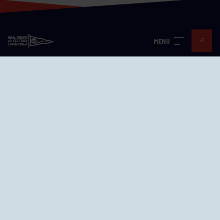
MENÚ
Visita nuestras redes
SEDES
CIERRE WEB CURSILLOS
Cómo llegar
EL GRUPO
Avd. Jesús Revuelta, 2 33204
Gijón - Asturias