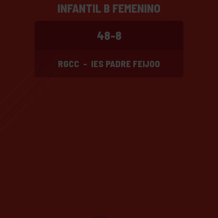
INFANTIL B FEMENINO
48-8
RGCC
-
IES PADRE FEIJOO