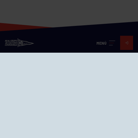
MENÚ
Visita nuestras redes
SEDES
CIERRE WEB CURSILLOS
Cómo llegar
EL GRUPO