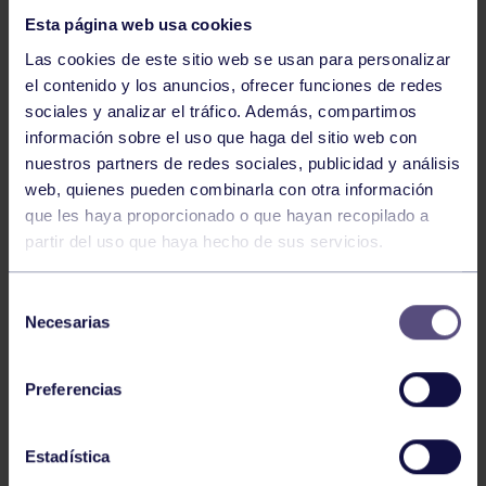
Esta página web usa cookies
Las cookies de este sitio web se usan para personalizar
el contenido y los anuncios, ofrecer funciones de redes
sociales y analizar el tráfico. Además, compartimos
información sobre el uso que haga del sitio web con
nuestros partners de redes sociales, publicidad y análisis
Balonmano
25 May 2026
web, quienes pueden combinarla con otra información
LEO CARDELI, CONVOCADO CON
que les haya proporcionado o que hayan recopilado a
ESPAÑA
partir del uso que haya hecho de sus servicios.
Selección
Necesarias
de
consentimiento
Preferencias
Estadística
Balonmano
20 Abr 2026