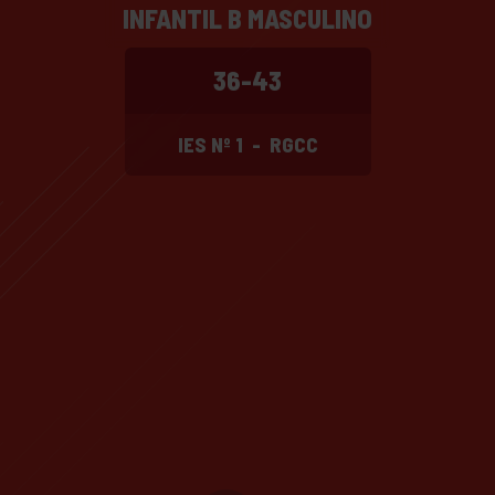
INFANTIL B MASCULINO
36-43
IES Nº 1
-
RGCC