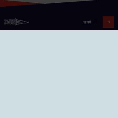
MENÚ
Visita nuestras redes
SEDES
CIERRE WEB CURSILLOS
Cómo llegar
EL GRUPO
Avd. Jesús Revuelta, 2 33204
Gijón - Asturias