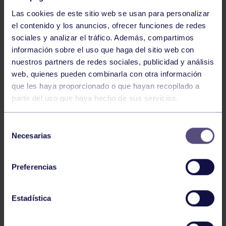
Las cookies de este sitio web se usan para personalizar
el contenido y los anuncios, ofrecer funciones de redes
sociales y analizar el tráfico. Además, compartimos
información sobre el uso que haga del sitio web con
nuestros partners de redes sociales, publicidad y análisis
Baloncesto
13 Abr 2026
web, quienes pueden combinarla con otra información
que les haya proporcionado o que hayan recopilado a
ÚLTIMOS RESULTADOS DE LA SECCIÓN
partir del uso que haya hecho de sus servicios.
Selección
Necesarias
de
consentimiento
Preferencias
Baloncesto
03 Feb 2026
Estadística
XI TORNEO DE CARNAVAL