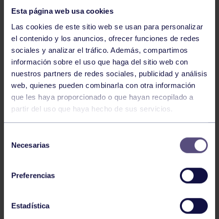
Esta página web usa cookies
Las cookies de este sitio web se usan para personalizar
el contenido y los anuncios, ofrecer funciones de redes
sociales y analizar el tráfico. Además, compartimos
información sobre el uso que haga del sitio web con
nuestros partners de redes sociales, publicidad y análisis
Balonmano
25 May 2026
web, quienes pueden combinarla con otra información
LEO CARDELI, CONVOCADO CON
que les haya proporcionado o que hayan recopilado a
ESPAÑA
partir del uso que haya hecho de sus servicios.
Selección
Necesarias
de
consentimiento
Preferencias
Estadística
Balonmano
20 Abr 2026