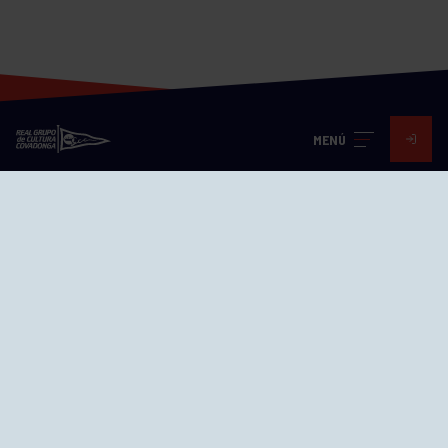
MENÚ
Visita nuestras redes
SEDES
CIERRE WEB CURSILLOS
Cómo llegar
EL GRUPO