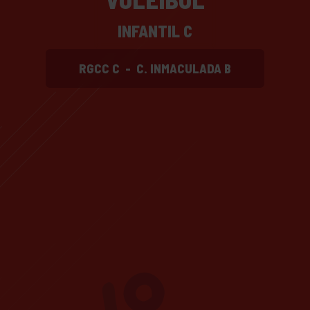
INFANTIL C
RGCC C
-
C. INMACULADA B