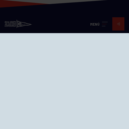
MENÚ
Visita nuestras redes
SEDES
CIERRE WEB CURSILLOS
Cómo llegar
EL GRUPO
Avd. Jesús Revuelta, 2 33204
Gijón - Asturias