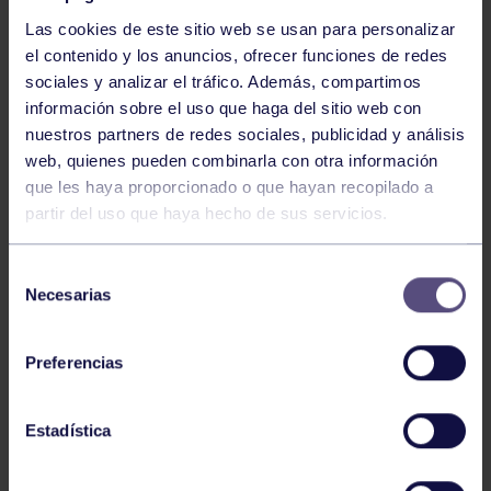
Las cookies de este sitio web se usan para personalizar
el contenido y los anuncios, ofrecer funciones de redes
sociales y analizar el tráfico. Además, compartimos
información sobre el uso que haga del sitio web con
nuestros partners de redes sociales, publicidad y análisis
Voleibol
27 Abr 2026
web, quienes pueden combinarla con otra información
que les haya proporcionado o que hayan recopilado a
CAMPEONAS DE ASTURIAS
partir del uso que haya hecho de sus servicios.
Selección
Necesarias
de
consentimiento
Preferencias
Voleibol
21 Abr 2026
Estadística
PLAY OFF