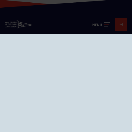
MENÚ
Visita nuestras redes
SEDES
CIERRE WEB CURSILLOS
Cómo llegar
EL GRUPO
Avd. Jesús Revuelta, 2 33204
Gijón - Asturias