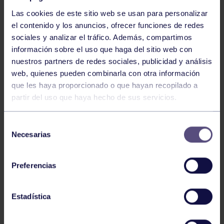
Las cookies de este sitio web se usan para personalizar
el contenido y los anuncios, ofrecer funciones de redes
sociales y analizar el tráfico. Además, compartimos
información sobre el uso que haga del sitio web con
nuestros partners de redes sociales, publicidad y análisis
Baloncesto
13 Abr 2026
web, quienes pueden combinarla con otra información
que les haya proporcionado o que hayan recopilado a
ÚLTIMOS RESULTADOS DE LA SECCIÓN
partir del uso que haya hecho de sus servicios.
Selección
Necesarias
de
consentimiento
Preferencias
Baloncesto
03 Feb 2026
Estadística
XI TORNEO DE CARNAVAL