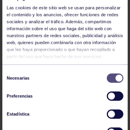
Las cookies de este sitio web se usan para personalizar
el contenido y los anuncios, ofrecer funciones de redes
sociales y analizar el tráfico. Además, compartimos
información sobre el uso que haga del sitio web con
nuestros partners de redes sociales, publicidad y análisis
Baloncesto
13 Abr 2026
web, quienes pueden combinarla con otra información
que les haya proporcionado o que hayan recopilado a
ÚLTIMOS RESULTADOS DE LA SECCIÓN
partir del uso que haya hecho de sus servicios.
Selección
Necesarias
de
consentimiento
Preferencias
Baloncesto
03 Feb 2026
Estadística
XI TORNEO DE CARNAVAL