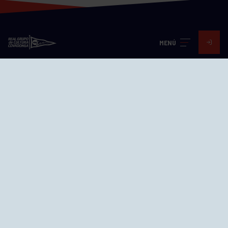
MENÚ
Visita nuestras redes
SEDES
CIERRE WEB CURSILLOS
Cómo llegar
EL GRUPO
Avd. Jesús Revuelta, 2 33204
Gijón - Asturias