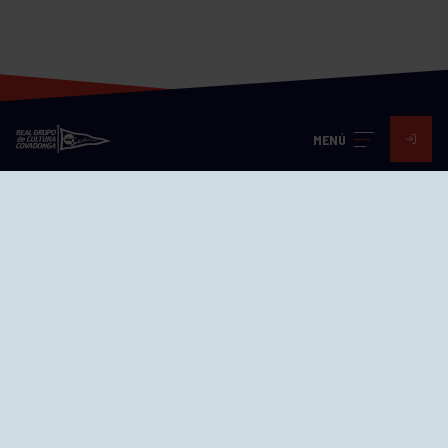
MENÚ
Visita nuestras redes
SEDES
CIERRE WEB CURSILLOS
Cómo llegar
EL GRUPO