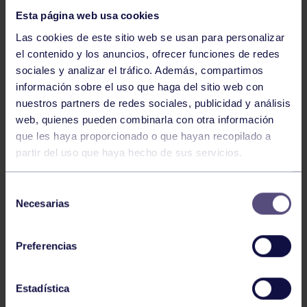
Esta página web usa cookies
Las cookies de este sitio web se usan para personalizar
el contenido y los anuncios, ofrecer funciones de redes
sociales y analizar el tráfico. Además, compartimos
información sobre el uso que haga del sitio web con
nuestros partners de redes sociales, publicidad y análisis
Balonmano
25 May 2026
web, quienes pueden combinarla con otra información
LEO CARDELI, CONVOCADO CON
que les haya proporcionado o que hayan recopilado a
ESPAÑA
partir del uso que haya hecho de sus servicios.
Selección
Necesarias
de
consentimiento
Preferencias
Estadística
Balonmano
20 Abr 2026