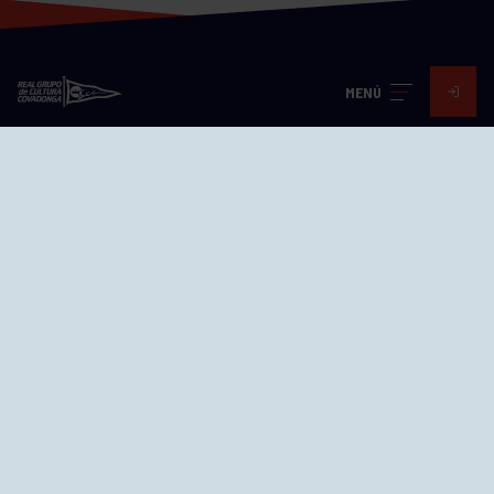
MENÚ
Visita nuestras redes
SEDES
CIERRE WEB CURSILLOS
Cómo llegar
EL GRUPO
Avd. Jesús Revuelta, 2 33204
Gijón - Asturias