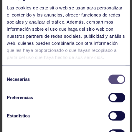
Las cookies de este sitio web se usan para personalizar
el contenido y los anuncios, ofrecer funciones de redes
sociales y analizar el tráfico. Además, compartimos
información sobre el uso que haga del sitio web con
nuestros partners de redes sociales, publicidad y análisis
Baloncesto
13 Abr 2026
web, quienes pueden combinarla con otra información
que les haya proporcionado o que hayan recopilado a
ÚLTIMOS RESULTADOS DE LA SECCIÓN
partir del uso que haya hecho de sus servicios.
Selección
Necesarias
de
consentimiento
Preferencias
Baloncesto
03 Feb 2026
Estadística
XI TORNEO DE CARNAVAL