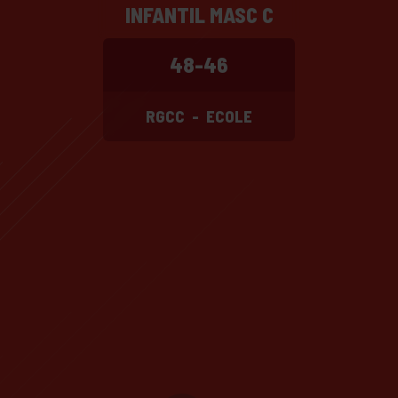
INFANTIL MASC C
48-46
RGCC
-
ECOLE