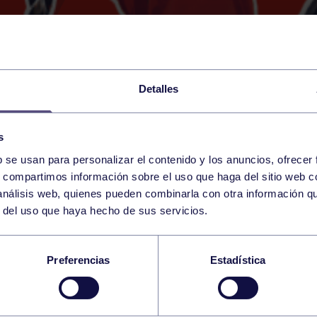
Detalles
s
b se usan para personalizar el contenido y los anuncios, ofrecer
1
s, compartimos información sobre el uso que haga del sitio web 
SATURDAY
GIJÓN (PAB. UNIV. LABORAL
11:30 h
 análisis web, quienes pueden combinarla con otra información q
APRIL
r del uso que haya hecho de sus servicios.
MASC: CID JOVELLA
Preferencias
Estadística