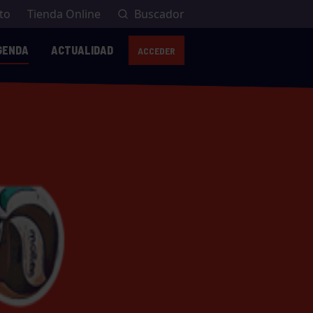
to
Tienda Online
Buscador
GENDA
ACTUALIDAD
ACCEDER