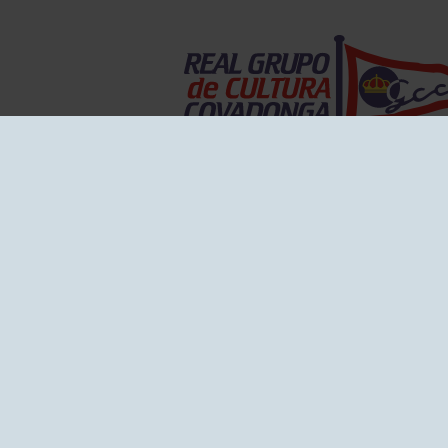
EL GRUPO
Historia
Disti
Ventajas
Empl
Junta directiva
Publi
Canal de Denuncias
Comp
Transparencia
FAQ C