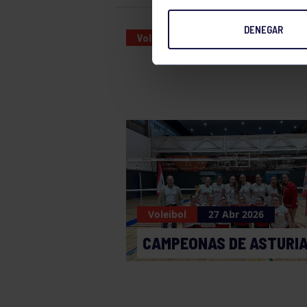
DENEGAR
Voleibol
01 APR 2023
Voleibol
27 Abr 2026
CAMPEONAS DE ASTURI