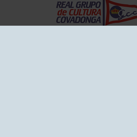
EL GRUPO
Historia
Disti
Ventajas
Empl
Junta directiva
Publi
Canal de Denuncias
Comp
Transparencia
FAQ C