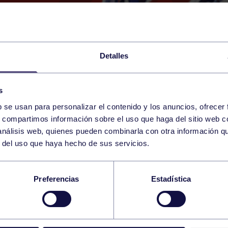
Detalles
s
b se usan para personalizar el contenido y los anuncios, ofrecer
31
s, compartimos información sobre el uso que haga del sitio web 
SATURDAY
RGCC (CAMPO DE HOCKE
14:00 h
 análisis web, quienes pueden combinarla con otra información q
JANUARY
r del uso que haya hecho de sus servicios.
IO ESCUELA CODEM
Preferencias
Estadística