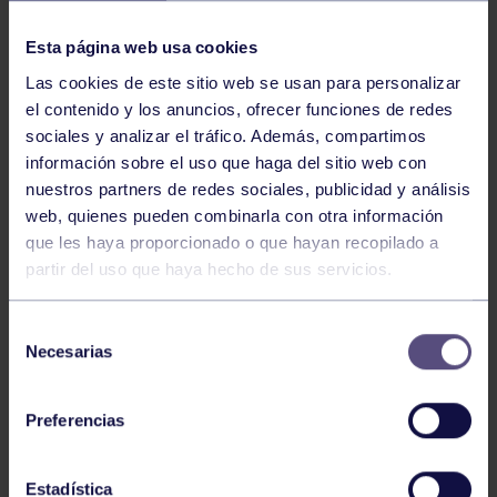
NOTICIAS RELACIONADAS
Esta página web usa cookies
Las cookies de este sitio web se usan para personalizar
el contenido y los anuncios, ofrecer funciones de redes
sociales y analizar el tráfico. Además, compartimos
información sobre el uso que haga del sitio web con
nuestros partners de redes sociales, publicidad y análisis
web, quienes pueden combinarla con otra información
Hockey
28 Jul 2026
que les haya proporcionado o que hayan recopilado a
partir del uso que haya hecho de sus servicios.
ÓSCAR PALOMERO, RUMBO AL
MUNDIAL
Selección
Necesarias
de
consentimiento
Preferencias
Estadística