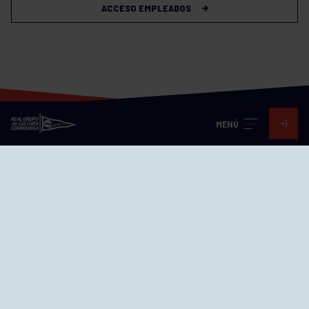
ACCESO EMPLEADOS
MENÚ
Visita nuestras redes
SEDES
CIERRE WEB CURSILLOS
Cómo llegar