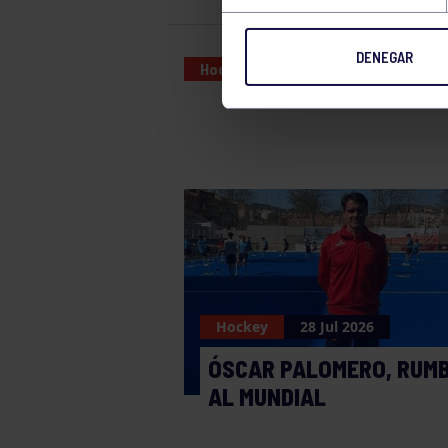
DENEGAR
Hockey
28 MAR 2025
Hockey
28 Jul 2026
ÓSCAR PALOMERO, RUM
AL MUNDIAL