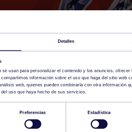
Detalles
s
b se usan para personalizar el contenido y los anuncios, ofrecer
28
s, compartimos información sobre el uso que haga del sitio web 
FRIDAY
RGCC (CAMPO DE HOCKEY
17:30 h
 análisis web, quienes pueden combinarla con otra información q
MARCH
r del uso que haya hecho de sus servicios.
ÍN HIERBA: RGCC MR
Preferencias
Estadística