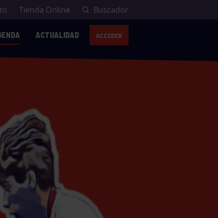
to
Tienda Online
Buscador
GENDA
ACTUALIDAD
ACCEDER