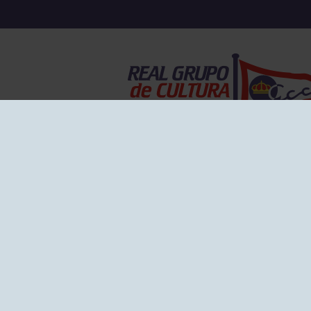
EL GRUPO
Historia
Disti
Ventajas
Empl
Junta directiva
Publi
Canal de Denuncias
Comp
Transparencia
FAQ C