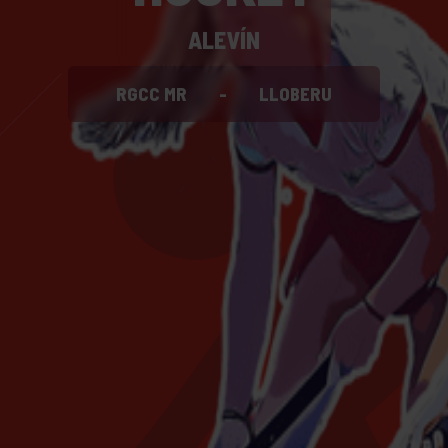
ALEVÍN
RGCC MR
-
LLOBERU