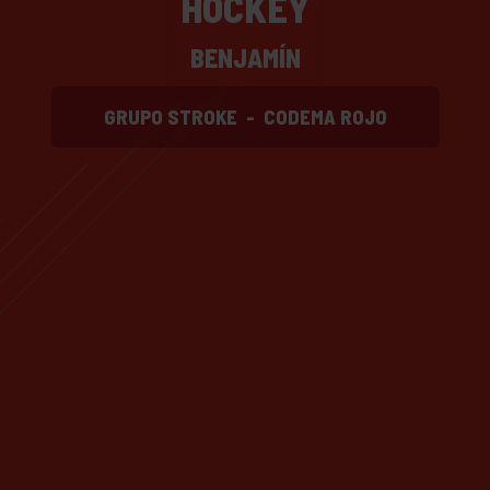
HOCKEY
BENJAMÍN
GRUPO STROKE
-
CODEMA ROJO