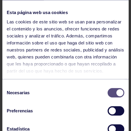
NOTICIAS RELACIONADAS
Esta página web usa cookies
Las cookies de este sitio web se usan para personalizar
el contenido y los anuncios, ofrecer funciones de redes
sociales y analizar el tráfico. Además, compartimos
información sobre el uso que haga del sitio web con
nuestros partners de redes sociales, publicidad y análisis
web, quienes pueden combinarla con otra información
Hockey
28 Jul 2026
que les haya proporcionado o que hayan recopilado a
partir del uso que haya hecho de sus servicios.
ÓSCAR PALOMERO, RUMBO AL
MUNDIAL
Selección
Necesarias
de
consentimiento
Preferencias
Estadística