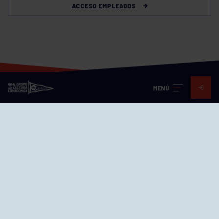
ACCESO EMPLEADOS
MENÚ
Visita nuestras redes
SEDES
CIERRE WEB CURSILLOS
Cómo llegar