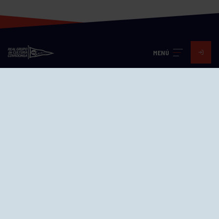
MENÚ
Visita nuestras redes
SEDES
CIERRE WEB CURSILLOS
Cómo llegar
EL GRUPO
Avd. Jesús Revuelta, 2 33204