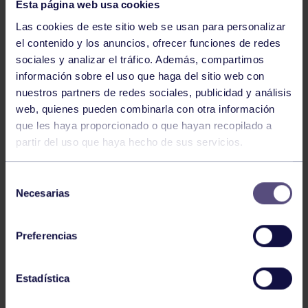
Esta página web usa cookies
Las cookies de este sitio web se usan para personalizar
el contenido y los anuncios, ofrecer funciones de redes
sociales y analizar el tráfico. Además, compartimos
información sobre el uso que haga del sitio web con
Natación
27 Jul 2026
nuestros partners de redes sociales, publicidad y análisis
CAMPEONATO DE ESPAÑA DE
web, quienes pueden combinarla con otra información
NATACIÓN ADAPTADA
que les haya proporcionado o que hayan recopilado a
partir del uso que haya hecho de sus servicios.
Selección
Necesarias
de
consentimiento
Preferencias
Natación
27 Jul 2026
Estadística
CAMPEONATO DE ESPAÑA JÚNIOR DE