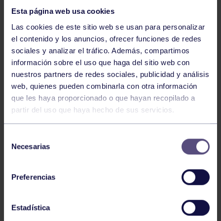
Esta página web usa cookies
Las cookies de este sitio web se usan para personalizar
el contenido y los anuncios, ofrecer funciones de redes
sociales y analizar el tráfico. Además, compartimos
información sobre el uso que haga del sitio web con
nuestros partners de redes sociales, publicidad y análisis
Hockey
28 Jul 2026
web, quienes pueden combinarla con otra información
ÓSCAR PALOMERO, RUMBO AL
que les haya proporcionado o que hayan recopilado a
MUNDIAL
partir del uso que haya hecho de sus servicios.
Selección
Necesarias
de
consentimiento
Preferencias
Estadística
Hockey
28 Jul 2026