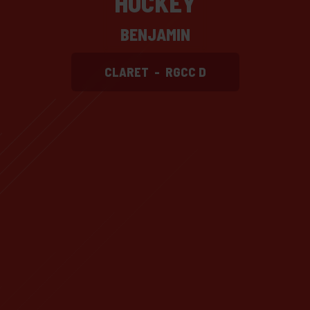
HOCKEY
BENJAMIN
CLARET
-
RGCC D