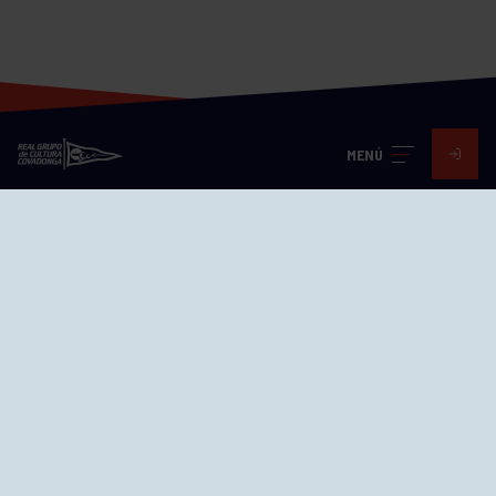
MENÚ
Visita nuestras redes
SEDES
CIERRE WEB CURSILLOS
Cómo llegar
EL GRUPO