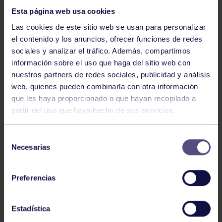
Esta página web usa cookies
Las cookies de este sitio web se usan para personalizar
el contenido y los anuncios, ofrecer funciones de redes
sociales y analizar el tráfico. Además, compartimos
información sobre el uso que haga del sitio web con
nuestros partners de redes sociales, publicidad y análisis
Hockey
28 Jul 2026
web, quienes pueden combinarla con otra información
ÓSCAR PALOMERO, RUMBO AL
que les haya proporcionado o que hayan recopilado a
MUNDIAL
partir del uso que haya hecho de sus servicios.
Selección
Necesarias
de
consentimiento
Preferencias
Estadística
Hockey
28 Jul 2026