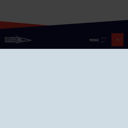
MENÚ
Visita nuestras redes
SEDES
CIERRE WEB CURSILLOS
Cómo llegar
EL GRUPO