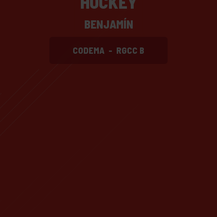
HOCKEY
BENJAMÍN
CODEMA
-
RGCC B