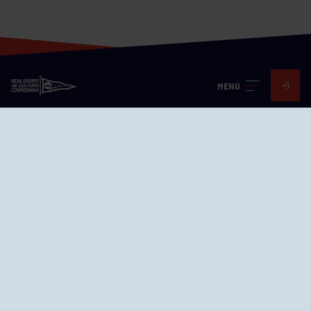
MENÚ
Visita nuestras redes
SEDES
CIERRE WEB CURSILLOS
Cómo llegar
EL GRUPO