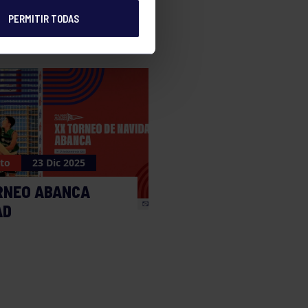
PERMITIR TODAS
to
23 Dic 2025
RNEO ABANCA
AD