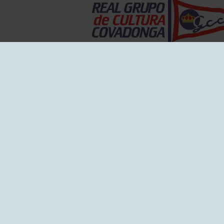
EL GRUPO
Historia
Disti
Ventajas
Empl
Junta directiva
Publi
Canal de Denuncias
Comp
Transparencia
FAQ C