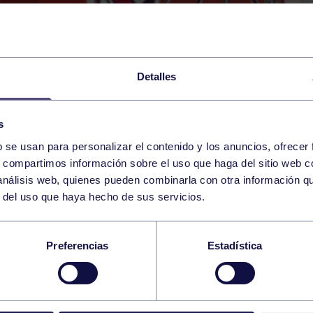
Detalles
s
b se usan para personalizar el contenido y los anuncios, ofrecer
18
s, compartimos información sobre el uso que haga del sitio web 
SUNDAY
OVIEDO (PAB. PUMARÍN
10:30 h
 análisis web, quienes pueden combinarla con otra información q
DECEMBER
r del uso que haya hecho de sus servicios.
FEMENINO: OCB – RG
Preferencias
Estadística