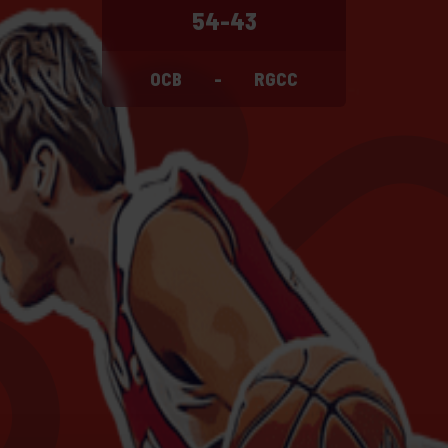
54-43
OCB
-
RGCC