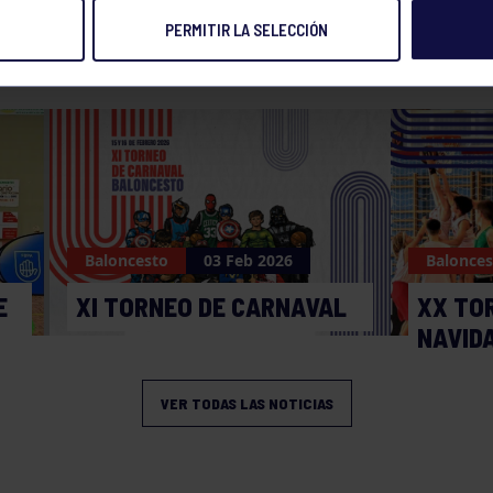
PERMITIR LA SELECCIÓN
NOTICIAS RELACIONADAS
Baloncesto
03 Feb 2026
Balonces
E
XI TORNEO DE CARNAVAL
XX TO
NAVID
VER TODAS LAS NOTICIAS