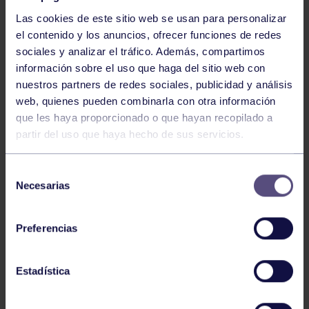
Las cookies de este sitio web se usan para personalizar
el contenido y los anuncios, ofrecer funciones de redes
sociales y analizar el tráfico. Además, compartimos
información sobre el uso que haga del sitio web con
nuestros partners de redes sociales, publicidad y análisis
Baloncesto
13 Abr 2026
web, quienes pueden combinarla con otra información
que les haya proporcionado o que hayan recopilado a
ÚLTIMOS RESULTADOS DE LA SECCIÓN
partir del uso que haya hecho de sus servicios.
Selección
Necesarias
de
consentimiento
Preferencias
Baloncesto
03 Feb 2026
Estadística
XI TORNEO DE CARNAVAL