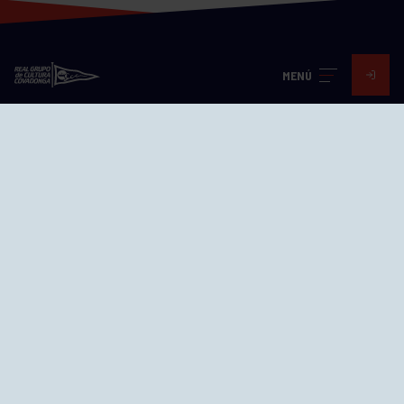
MENÚ
Visita nuestras redes
SEDES
CIERRE WEB CURSILLOS
Cómo llegar
EL GRUPO
Avd. Jesús Revuelta, 2 33204
Gijón - Asturias