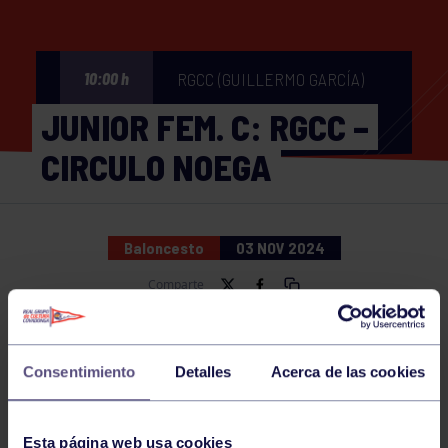
RGCC (GUILLERMO GARCÍA)
10:00 h
JUNIOR FEM. C: RGCC –
CIRCULO NOEGA
Baloncesto
03 NOV 2024
Comparte
Consentimiento
Detalles
Acerca de las cookies
NOTICIAS RELACIONADAS
Esta página web usa cookies