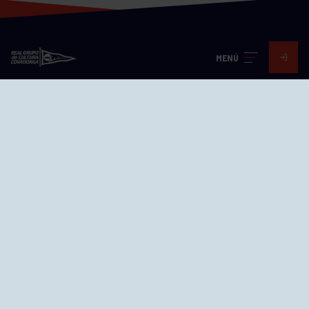
MENÚ
Visita nuestras redes
SEDES
CIERRE WEB CURSILLOS
Cómo llegar
EL GRUPO
Avd. Jesús Revuelta, 2 33204
Gijón - Asturias