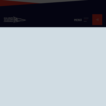
MENÚ
Visita nuestras redes
SEDES
CIERRE WEB CURSILLOS
Cómo llegar
EL GRUPO
Avd. Jesús Revuelta, 2 33204
Gijón - Asturias