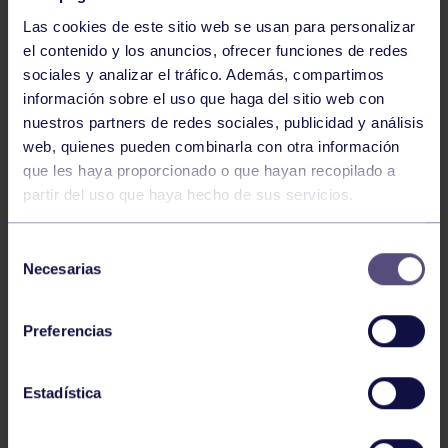
Las cookies de este sitio web se usan para personalizar
el contenido y los anuncios, ofrecer funciones de redes
sociales y analizar el tráfico. Además, compartimos
información sobre el uso que haga del sitio web con
nuestros partners de redes sociales, publicidad y análisis
Baloncesto
13 Abr 2026
web, quienes pueden combinarla con otra información
que les haya proporcionado o que hayan recopilado a
ÚLTIMOS RESULTADOS DE LA SECCIÓN
partir del uso que haya hecho de sus servicios.
Selección
Necesarias
de
consentimiento
Preferencias
Baloncesto
03 Feb 2026
Estadística
XI TORNEO DE CARNAVAL