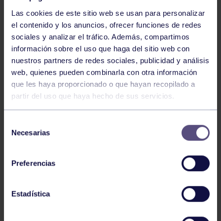
Las cookies de este sitio web se usan para personalizar
el contenido y los anuncios, ofrecer funciones de redes
sociales y analizar el tráfico. Además, compartimos
información sobre el uso que haga del sitio web con
nuestros partners de redes sociales, publicidad y análisis
Baloncesto
13 Abr 2026
web, quienes pueden combinarla con otra información
que les haya proporcionado o que hayan recopilado a
ÚLTIMOS RESULTADOS DE LA SECCIÓN
partir del uso que haya hecho de sus servicios.
Selección
Necesarias
de
consentimiento
Preferencias
Baloncesto
03 Feb 2026
Estadística
XI TORNEO DE CARNAVAL