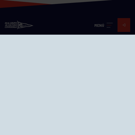
MENÚ
Visita nuestras redes
SEDES
CIERRE WEB CURSILLOS
Cómo llegar
EL GRUPO
Avd. Jesús Revuelta, 2 33204
Gijón - Asturias