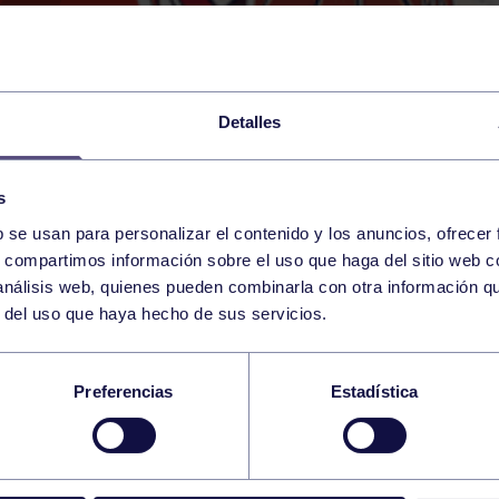
Detalles
s
b se usan para personalizar el contenido y los anuncios, ofrecer
27
s, compartimos información sobre el uso que haga del sitio web 
SUNDAY
RGCC (GUILLERMO GARC
16:00 h
 análisis web, quienes pueden combinarla con otra información q
NOVEMBER
r del uso que haya hecho de sus servicios.
MENINO B: RGCC – 
Preferencias
Estadística