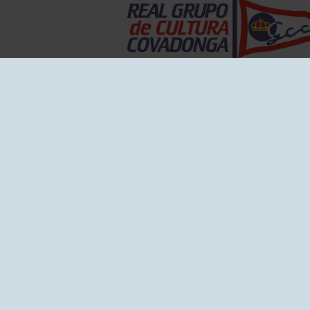
EL GRUPO
Historia
Disti
Ventajas
Empl
Junta directiva
Publi
Canal de Denuncias
Comp
Transparencia
FAQ C