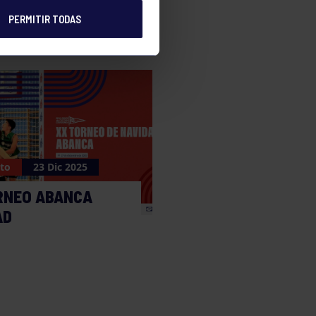
PERMITIR TODAS
to
23 Dic 2025
RNEO ABANCA
AD