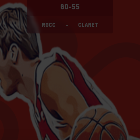
60-55
RGCC
-
CLARET