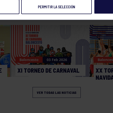
PERMITIR LA SELECCIÓN
NOTICIAS RELACIONADAS
Baloncesto
03 Feb 2026
Balonces
E
XI TORNEO DE CARNAVAL
XX TO
NAVID
VER TODAS LAS NOTICIAS