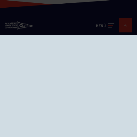
MENÚ
Visita nuestras redes
SEDES
CIERRE WEB CURSILLOS
Cómo llegar
EL GRUPO
Avd. Jesús Revuelta, 2 33204
Gijón - Asturias