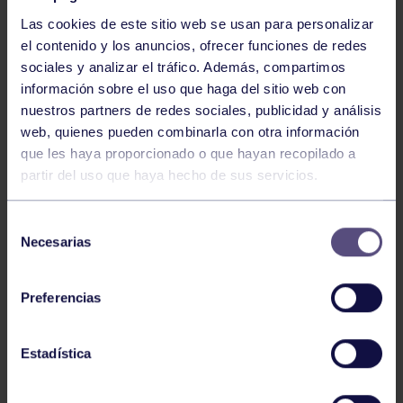
Las cookies de este sitio web se usan para personalizar
el contenido y los anuncios, ofrecer funciones de redes
sociales y analizar el tráfico. Además, compartimos
información sobre el uso que haga del sitio web con
nuestros partners de redes sociales, publicidad y análisis
Baloncesto
13 Abr 2026
web, quienes pueden combinarla con otra información
que les haya proporcionado o que hayan recopilado a
ÚLTIMOS RESULTADOS DE LA SECCIÓN
partir del uso que haya hecho de sus servicios.
Selección
Necesarias
de
consentimiento
Preferencias
Baloncesto
03 Feb 2026
Estadística
XI TORNEO DE CARNAVAL