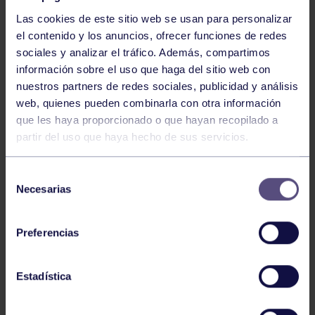
Las cookies de este sitio web se usan para personalizar
el contenido y los anuncios, ofrecer funciones de redes
sociales y analizar el tráfico. Además, compartimos
información sobre el uso que haga del sitio web con
nuestros partners de redes sociales, publicidad y análisis
Voleibol
27 Abr 2026
web, quienes pueden combinarla con otra información
que les haya proporcionado o que hayan recopilado a
CAMPEONAS DE ASTURIAS
partir del uso que haya hecho de sus servicios.
Selección
Necesarias
de
consentimiento
Preferencias
Voleibol
21 Abr 2026
Estadística
PLAY OFF