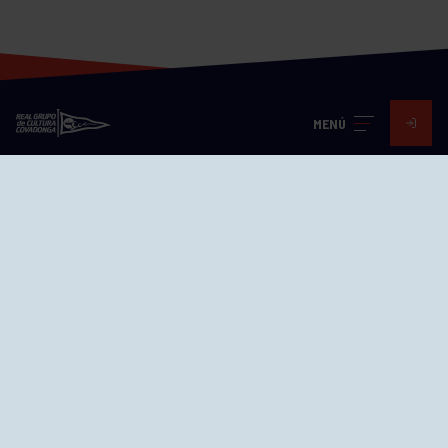
MENÚ
Visita nuestras redes
SEDES
CIERRE WEB CURSILLOS
Cómo llegar
EL GRUPO