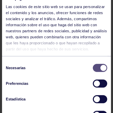
Las cookies de este sitio web se usan para personalizar
el contenido y los anuncios, ofrecer funciones de redes
sociales y analizar el tráfico. Además, compartimos
información sobre el uso que haga del sitio web con
nuestros partners de redes sociales, publicidad y análisis
Baloncesto
13 Abr 2026
web, quienes pueden combinarla con otra información
que les haya proporcionado o que hayan recopilado a
ÚLTIMOS RESULTADOS DE LA SECCIÓN
partir del uso que haya hecho de sus servicios.
Selección
Necesarias
de
consentimiento
Preferencias
Baloncesto
03 Feb 2026
Estadística
XI TORNEO DE CARNAVAL