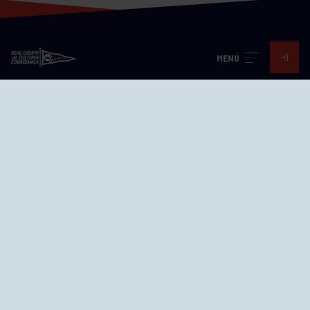
MENÚ
Visita nuestras redes
SEDES
CIERRE WEB CURSILLOS
Cómo llegar
EL GRUPO
Avd. Jesús Revuelta, 2 33204
Gijón - Asturias