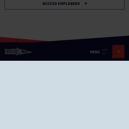
ACCESO EMPLEADOS
MENÚ
Visita nuestras redes
SEDES
CIERRE WEB CURSILLOS
Cómo llegar