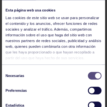
NOTICIAS RELACIONADAS
Esta página web usa cookies
Las cookies de este sitio web se usan para personalizar
el contenido y los anuncios, ofrecer funciones de redes
sociales y analizar el tráfico. Además, compartimos
información sobre el uso que haga del sitio web con
nuestros partners de redes sociales, publicidad y análisis
web, quienes pueden combinarla con otra información
Balonmano
25 May 2026
que les haya proporcionado o que hayan recopilado a
partir del uso que haya hecho de sus servicios.
LEO CARDELI, CONVOCADO CON
ESPAÑA
Selección
Necesarias
de
consentimiento
Preferencias
Estadística