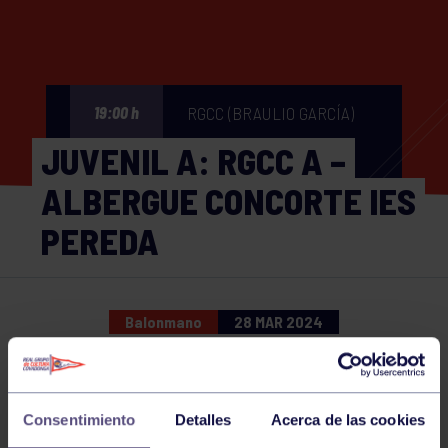
RGCC (BRAULIO GARCÍA)
19:00 h
JUVENIL A: RGCC A –
ALBERGUE CONCORTE IES
PEREDA
Balonmano
28 MAR 2024
Comparte
Consentimiento
Detalles
Acerca de las cookies