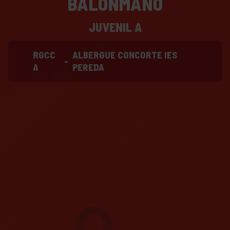
BALONMANO
JUVENIL A
RGCC
ALBERGUE CONCORTE IES
-
A
PEREDA