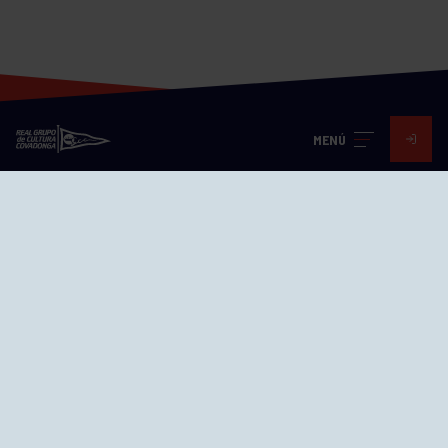
MENÚ
Visita nuestras redes
SEDES
CIERRE WEB CURSILLOS
Cómo llegar
EL GRUPO