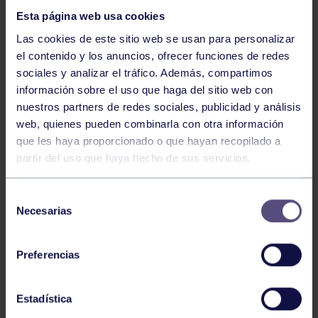
Esta página web usa cookies
Las cookies de este sitio web se usan para personalizar
el contenido y los anuncios, ofrecer funciones de redes
sociales y analizar el tráfico. Además, compartimos
información sobre el uso que haga del sitio web con
nuestros partners de redes sociales, publicidad y análisis
Balonmano
25 May 2026
web, quienes pueden combinarla con otra información
LEO CARDELI, CONVOCADO CON
que les haya proporcionado o que hayan recopilado a
ESPAÑA
partir del uso que haya hecho de sus servicios.
Selección
Necesarias
de
consentimiento
Preferencias
Estadística
Balonmano
20 Abr 2026