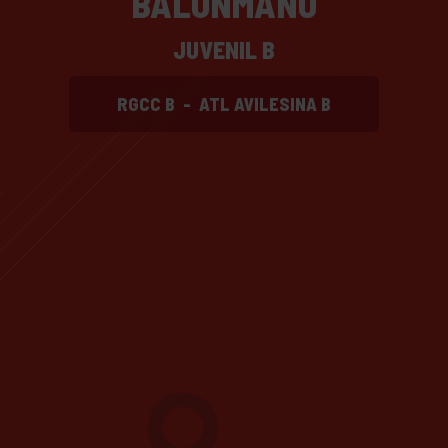
BALONMANO
JUVENIL B
RGCC B
-
ATL AVILESINA B