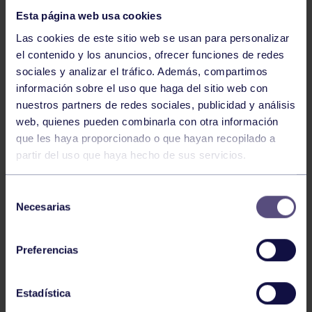
Esta página web usa cookies
Las cookies de este sitio web se usan para personalizar
el contenido y los anuncios, ofrecer funciones de redes
sociales y analizar el tráfico. Además, compartimos
información sobre el uso que haga del sitio web con
nuestros partners de redes sociales, publicidad y análisis
Balonmano
25 May 2026
web, quienes pueden combinarla con otra información
LEO CARDELI, CONVOCADO CON
que les haya proporcionado o que hayan recopilado a
ESPAÑA
partir del uso que haya hecho de sus servicios.
Selección
Necesarias
de
consentimiento
Preferencias
Estadística
Balonmano
20 Abr 2026