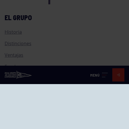
EL GRUPO
Historia
Distinciones
Ventajas
Empleo
MENÚ
Junta directiva
Publicaciones
Canal de Denuncias
Compras
Transparencia