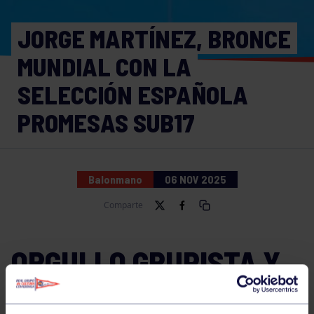
JORGE MARTÍNEZ, BRONCE
MUNDIAL CON LA
SELECCIÓN ESPAÑOLA
PROMESAS SUB17
Balonmano
06 NOV 2025
Comparte
ORGULLO GRUPISTA Y
ÉXITO MUNDIAL