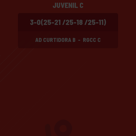
JUVENIL C
3-0(25-21 /25-18 /25-11)
AD CURTIDORA B
-
RGCC C