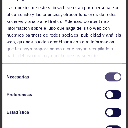
Las cookies de este sitio web se usan para personalizar
el contenido y los anuncios, ofrecer funciones de redes
sociales y analizar el tráfico. Además, compartimos
información sobre el uso que haga del sitio web con
nuestros partners de redes sociales, publicidad y análisis
Voleibol
27 Abr 2026
web, quienes pueden combinarla con otra información
que les haya proporcionado o que hayan recopilado a
CAMPEONAS DE ASTURIAS
partir del uso que haya hecho de sus servicios.
Selección
Necesarias
de
consentimiento
Preferencias
Voleibol
21 Abr 2026
Estadística
PLAY OFF