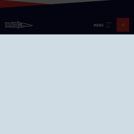
MENÚ
Visita nuestras redes
SEDES
CIERRE WEB CURSILLOS
Cómo llegar
EL GRUPO
Avd. Jesús Revuelta, 2 33204
Gijón - Asturias