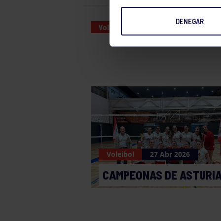
DENEGAR
Voleibol
19 OCT 2024
Voleibol
27 Abr 2026
CAMPEONAS DE ASTURI