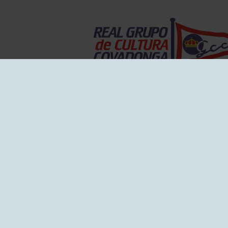
EL GRUPO
Historia
Disti
Ventajas
Empl
Junta directiva
Publi
Canal de Denuncias
Comp
Transparencia
FAQ C