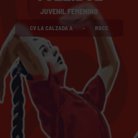
JUVENIL FEMENINO
CV LA CALZADA A
-
RGCC