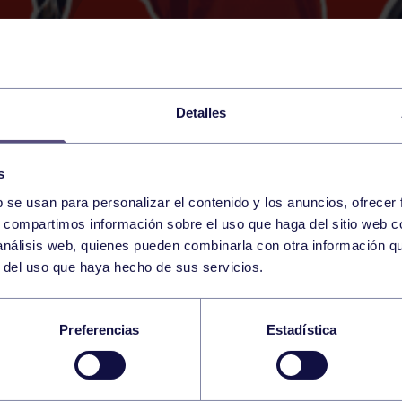
Detalles
s
b se usan para personalizar el contenido y los anuncios, ofrecer
9
s, compartimos información sobre el uso que haga del sitio web 
SATURDAY
GIJÓN (PAB. MIGUEL CERVA
18:00 h
 análisis web, quienes pueden combinarla con otra información q
OCTOBER
r del uso que haya hecho de sus servicios.
EMENINO: CV LA CA
Preferencias
Estadística