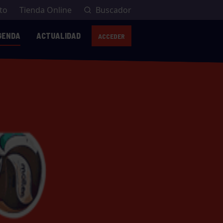
to
Tienda Online
Buscador
GENDA
ACTUALIDAD
ACCEDER